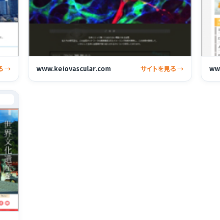
 →
www.keiovascular.com
サイトを見る →
ww