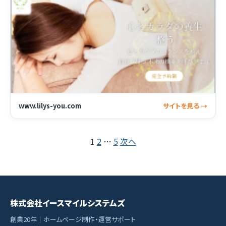
www.lilys-you.com
サイトを見る →
投
1
2
…
5
次へ
稿
の
ペ
株式会社イースマイルシステムズ
ー
創業20年｜ホームページ制作・運営サポート
ジ