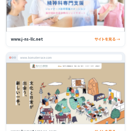
www.j-ns-llc.net
サイトを見る →
www.komaterrace.com