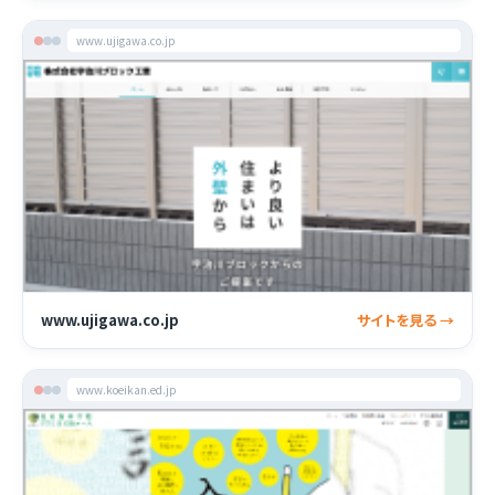
www.ujigawa.co.jp
www.ujigawa.co.jp
サイトを見る →
www.koeikan.ed.jp