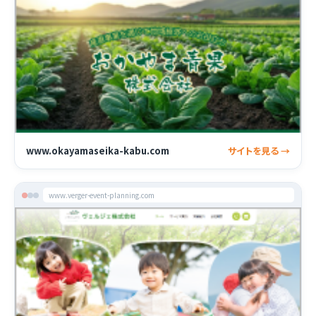
www.okayamaseika-kabu.com
サイトを見る →
www.verger-event-planning.com