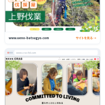
www.ueno-batsugyo.com
サイトを見る →
www.cras-ltd.com