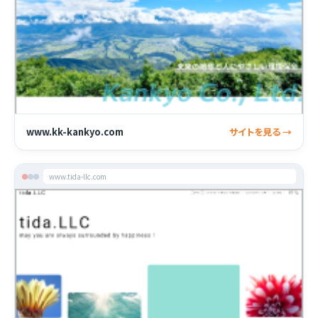
www.kk-kankyo.com
サイトを見る →
www.tida-llc.com