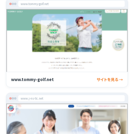
www.tommy-golf.net
www.tommy-golf.net
サイトを見る →
www.j-ns-llc.net