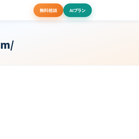
無料相談
AIプラン
om/